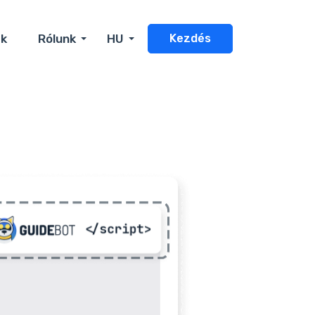
ak
Rólunk
HU
Kezdés