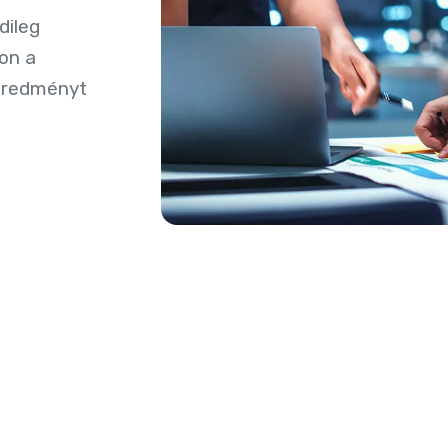
dileg
lon a
 eredményt